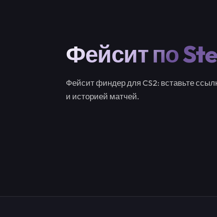
Фейсит по St
Фейсит финдер для CS2: вставьте ссылк
и историей матчей.