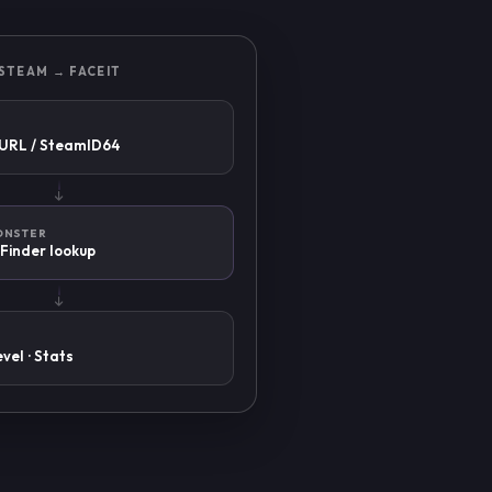
STEAM → FACEIT
URL / SteamID64
ONSTER
Finder lookup
T
evel · Stats