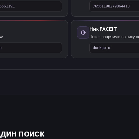
656119…
76561198279864413
Ник FACEIT
me
Поиск напрямую по нику н
e
donkgojo
один поиск