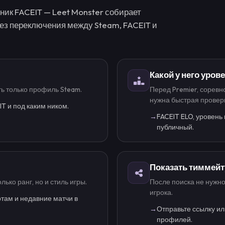
ник FACEIT — Leet Monster собирает
без переключения между Steam, FACEIT и
Какой у него уров
сть только профиль Steam.
Перед Premier, сорев
нужна быстрая провер
T и под каким ником.
→
FACEIT ELO, уровень
публичный.
Показать тиммейт
ько ранг, но и стиль игры.
После поиска не нужно
игрока.
артам и недавние матчи в
→
Отправьте ссылку ил
профилей.