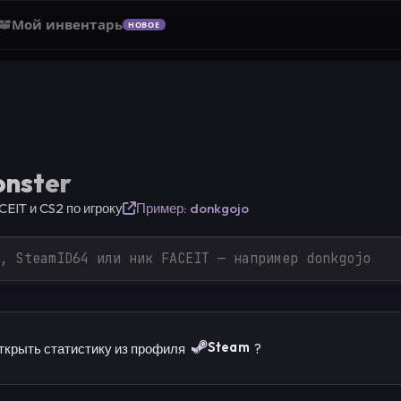
Мой инвентарь
НОВОЕ
onster
CEIT и CS2 по игроку
Пример: donkgojo
Steam
открыть статистику из профиля
?