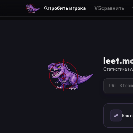
Пробить игрока
VS
Сравнить
leet.m
Статистика FA
Как 