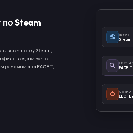
 по Steam
INPUT
Steam 
вставьте ссылку Steam,
рофиль в одном месте.
LEET M
ым режимом или FACEIT,
FACEIT 
.
OUTPU
ELO · L