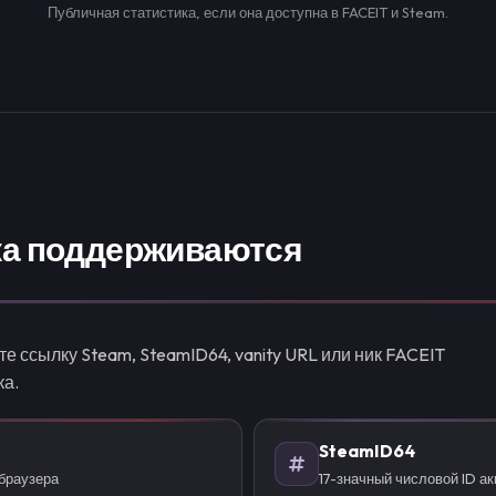
Публичная статистика, если она доступна в FACEIT и Steam.
ка поддерживаются
е ссылку Steam, SteamID64, vanity URL или ник FACEIT
ка.
SteamID64
 браузера
17-значный числовой ID а