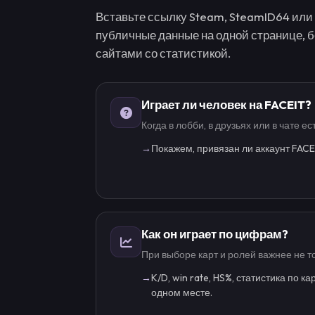
Вставьте ссылку Steam, SteamID64 или 
публичные данные на одной странице, 
сайтами со статистикой.
Играет ли человек на FACEIT?
Когда в лобби, в друзьях или в чате е
→
Покажем, привязан ли аккаунт FACEI
Как он играет по цифрам?
При выборе карт и ролей важнее не тол
→
K/D, win rate, HS%, статистика по к
одном месте.