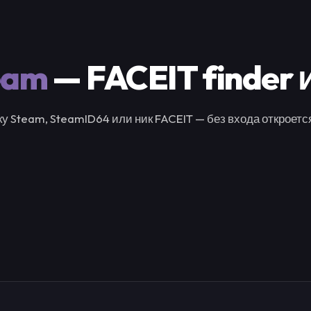
eam
— FACEIT finder 
у Steam, SteamID64 или ник FACEIT — без входа откроется