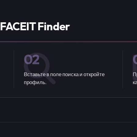
FACEIT Finder
02
Вставьте в поле поиска и откройте
П
профиль.
к