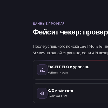
ДАННЫЕ ПРОФИЛЯ
Фейсит чекер: провер
После успешного поиска Leet Monster п
Steam на одной странице, если API во
FACEIT ELO и уровень
Рейтинг и ранг
K/D и win rate
Включая HS%