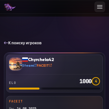
К поиску игроков
VS
Сравнить
Chyrchela42
?
Steam
FACEIT
1000
4
ELO
FACEIT
Рег.
14.08.2025