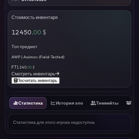
Стоимость инвентаря
12 450
,00
$
Топ предмет
AWP | Asiimov (Field-Tested)
FT
1 240
,00
$
Смотреть инвентарь
Посчитать инвентарь
Статистика
История эло
Тиммейты
Ин
Статистика для этого игрока недоступна.