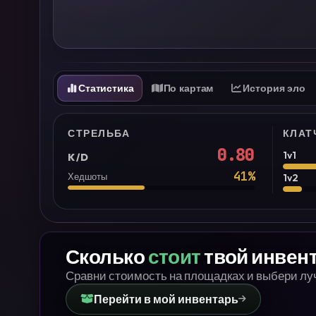
Статистика
По картам
История эло
СТРЕЛЬБА
КЛАТ
0.80
1v1
K/D
41
%
Хедшоты
1v2
Сколько
стоит
твой инвен
Сравни стоимость на площадках и выбери л
Перейти в мой инвентарь