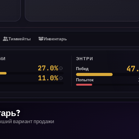
Тиммейты
Инвентарь
ЧИ
ЭНТРИ
27.0
%
47
Побед
11.0
%
Попыток
тарь?
учший вариант продажи