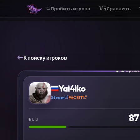
Пробить игрока
VS
Сравнить
К поиску игроков
VS
Срав
?
Yai4iko
Steam
FACEIT
87
ELO