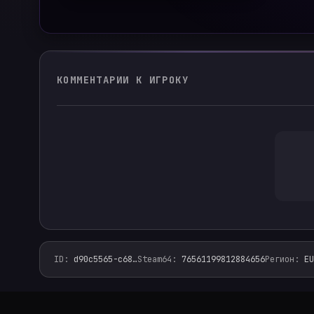
КОММЕНТАРИИ К ИГРОКУ
ID
:
d90c5565-c68
…
Steam64
:
76561199812884656
Регион
:
EU