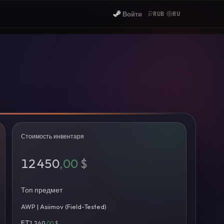
Войти
RUB
RU
Стоимость инвентаря
12 450
,00
$
Топ предмет
AWP | Asiimov (Field-Tested)
FT
1 240
,00
$