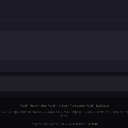
истика CS2, проверка FACEIT ELO, сравнение игроков, 
FACEIT Finder
Найти FACEIT по Steam
Проверить FACEIT ELO
Дуэль
исимый инструмент для поиска и анализа CS2/FACEIT игроков. Сервис не является официаль
Valve.
Steam
Вопросы и предложения —
Leet Monster в