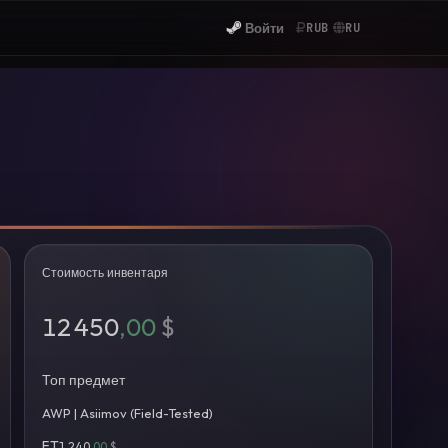
Войти
RUB
RU
Стоимость инвентаря
12 450
,00
$
Топ предмет
AWP | Asiimov (Field-Tested)
FT
1 240
,00
$