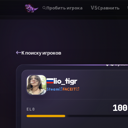
Пробить игрока
VS
Сравнить
К поиску игроков
VS
Срав
?
lio_tigr
Steam
FACEIT
100
ELO