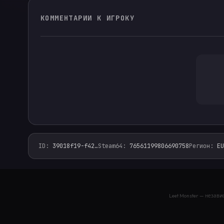
КОММЕНТАРИИ К ИГРОКУ
ID
:
39018f19-f42
…
Steam64
:
76561199806690758
Регион
:
EU
leet.monster — фейсит финдер, faceit analyzer, стат
Leet Monster — незав