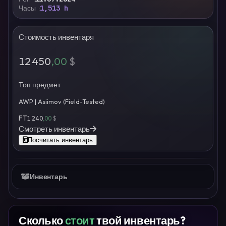
Часы
1,513 h
Стоимость инвентаря
12 450
,00
$
Топ предмет
AWP | Asiimov (Field-Tested)
FT
1 240
,00
$
Смотреть инвентарь
Посчитать инвентарь
Инвентарь
Сколько
стоит
твой инвентарь?