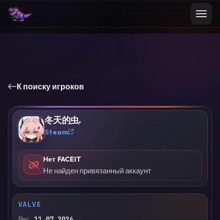
К поиску игроков
冬天的虫.
?
Steam
Нет FACEIT
Не найден привязанный аккаунт
VALVE
Рег.
11.07.2024