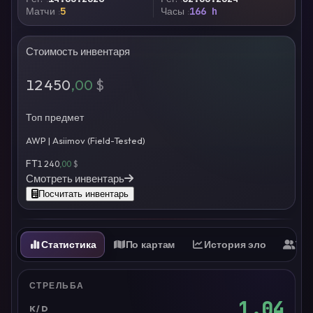
Матчи
5
Часы
166 h
Стоимость инвентаря
12 450
,00
$
Топ предмет
AWP | Asiimov (Field-Tested)
FT
1 240
,00
$
Смотреть инвентарь
Посчитать инвентарь
Статистика
По картам
История эло
Ти
СТРЕЛЬБА
1.04
K/D