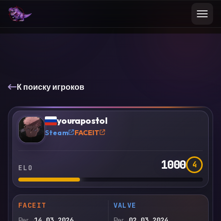
К поиску игроков
VS
Сравнить
yourapostol
?
Steam
FACEIT
1000
4
ELO
FACEIT
VALVE
Рег.
14.03.2026
Рег.
02.03.2024