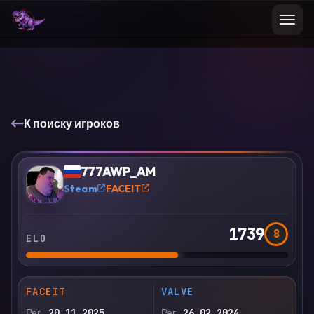
К поиску игроков
VS
Сравнить
777AWP_AM
?
Steam
FACEIT
1739
8
ELO
FACEIT
VALVE
Рег.
20.11.2025
Рег.
26.02.2024