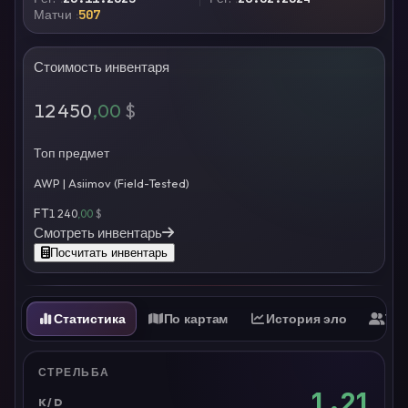
Матчи
507
Стоимость инвентаря
12 450
,00
$
Топ предмет
AWP | Asiimov (Field-Tested)
FT
1 240
,00
$
Смотреть инвентарь
Посчитать инвентарь
Статистика
По картам
История эло
Ти
СТРЕЛЬБА
1.21
K/D