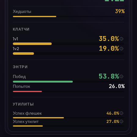
39
%
Хедшоты
КЛАТЧИ
35.0
%
1v1
19.0
%
1v2
ЭНТРИ
53.8
%
Побед
26.0
%
Попыток
УТИЛИТЫ
46.0%
Успех флешек
27.0%
Успех утилит