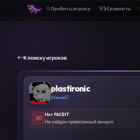
Пробить игрока
VS
Сравнить
К поиску игроков
?
plastironic
Steam
Нет FACEIT
Не найден привязанный аккаунт