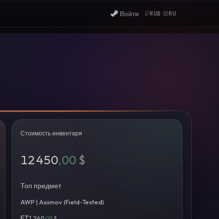
Войти
RUB
RU
Стоимость инвентаря
12 450
,00
$
Топ предмет
AWP | Asiimov (Field-Tested)
FT
1 240
,00
$