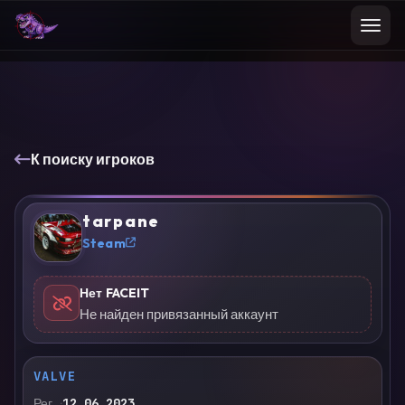
К поиску игроков
t a r p a n e
?
Steam
Нет FACEIT
Не найден привязанный аккаунт
VALVE
Рег.
12.06.2023