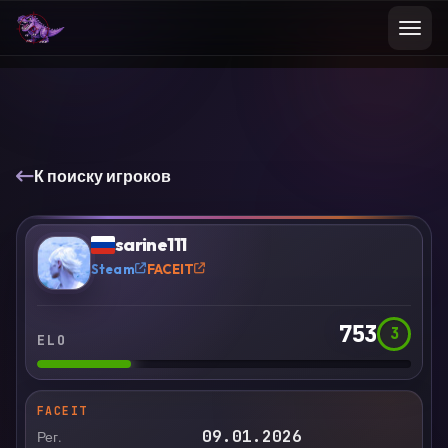
К поиску игроков
VS
Сравнить
sarine111
?
Steam
FACEIT
753
3
ELO
FACEIT
09.01.2026
Рег.