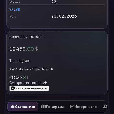
22
Матчи
VALVE
23.02.2023
Рег.
Стоимость инвентаря
12 450
,00
$
Топ предмет
AWP | Asiimov (Field-Tested)
FT
1 240
,00
$
Смотреть инвентарь
Посчитать инвентарь
Статистика
По картам
История эло
Ти