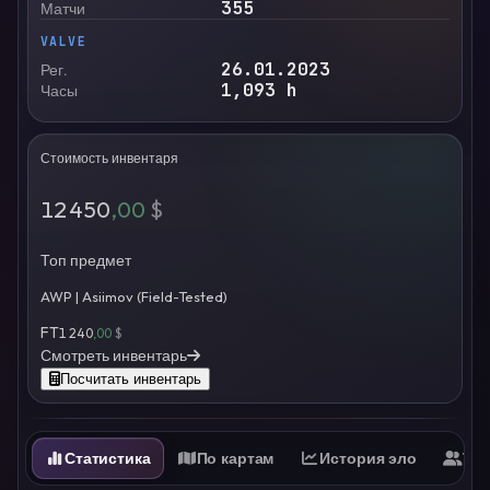
355
Матчи
VALVE
26.01.2023
Рег.
1,093
h
Часы
Стоимость инвентаря
12 450
,00
$
Топ предмет
AWP | Asiimov (Field-Tested)
FT
1 240
,00
$
Смотреть инвентарь
Посчитать инвентарь
Статистика
По картам
История эло
Ти