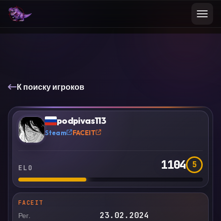
К поиску игроков
VS
Сравнить
podpivas113
?
Steam
FACEIT
1104
5
ELO
FACEIT
23.02.2024
Рег.