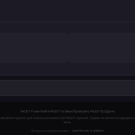
истика CS2, проверка FACEIT ELO, сравнение игроков, 
FACEIT Finder
Найти FACEIT по Steam
Проверить FACEIT ELO
Дуэль
исимый инструмент для поиска и анализа CS2/FACEIT игроков. Сервис не является официаль
Valve.
Steam
Вопросы и предложения —
Leet Monster в