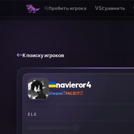
Пробить игрока
VS
Сравнить
К поиску игроков
?
navieror4
Steam
FACEIT
ELO