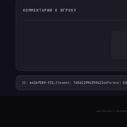
КОММЕНТАРИИ К ИГРОКУ
ID
:
e61bf589-f31
…
Steam64
:
76561199435942144
Регион
:
EU
leet.monster — фейсит финдер, faceit analyzer, стат
Leet Monster — незав