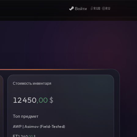
Войти
RUB
RU
Стоимость инвентаря
12 450
,00
$
Топ предмет
AWP | Asiimov (Field-Tested)
FT
1 240
,00
$