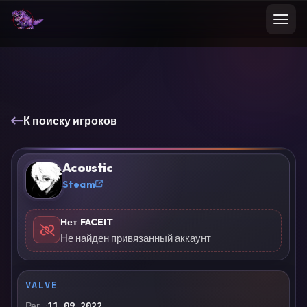
К поиску игроков
Acoustic
?
Steam
Нет FACEIT
Не найден привязанный аккаунт
VALVE
Рег.
11.09.2022