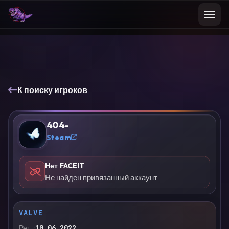
К поиску игроков
404-
?
Steam
Нет FACEIT
Не найден привязанный аккаунт
VALVE
Рег.
10.06.2022