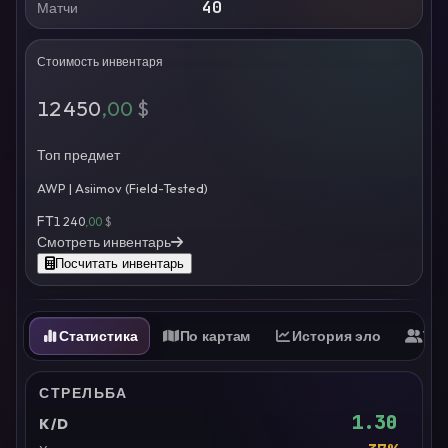
40
Матчи
Стоимость инвентаря
12 450
,00
$
Топ предмет
AWP | Asiimov (Field-Tested)
FT
1 240
,00
$
Смотреть инвентарь
Посчитать инвентарь
Статистика
По картам
История эло
Ти
СТРЕЛЬБА
1.30
K/D