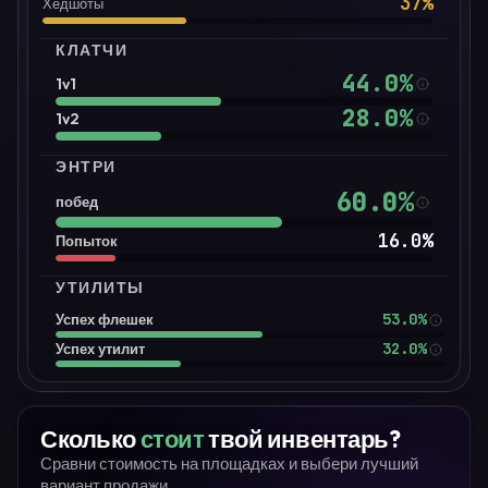
37
%
Хедшоты
КЛАТЧИ
44.0
%
1v1
28.0
%
1v2
ЭНТРИ
60.0
%
побед
16.0
%
Попыток
УТИЛИТЫ
53.0%
Успех флешек
32.0%
Успех утилит
Сколько
стоит
твой инвентарь?
Сравни стоимость на площадках и выбери лучший
вариант продажи