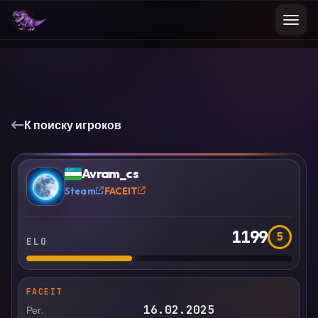
К поиску игроков
VS
Сравнить
Avram_cs
?
Steam
FACEIT
1199
5
ELO
FACEIT
16.02.2025
Рег.