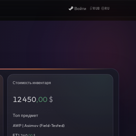
Войти
RUB
RU
Стоимость инвентаря
12 450
,00
$
Топ предмет
AWP | Asiimov (Field-Tested)
FT
1 240
,00
$