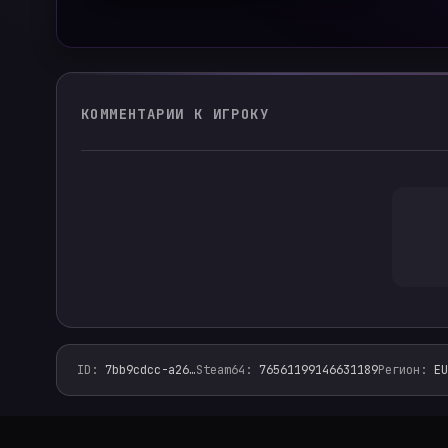
КОММЕНТАРИИ К ИГРОКУ
ID
:
7bb9cdcc-a26
…
Steam64
:
76561199146631189
Регион
:
EU