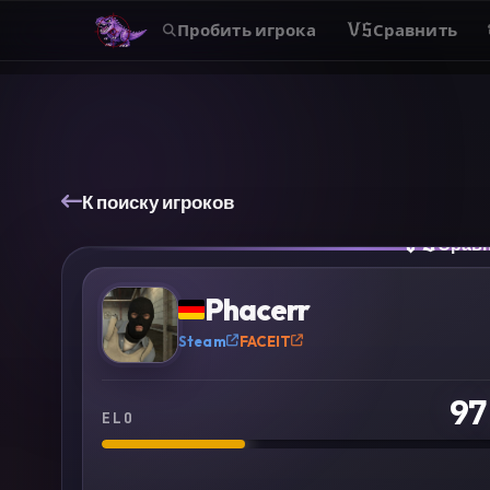
Пробить игрока
VS
Сравнить
К поиску игроков
VS
Срав
?
Phacerr
Steam
FACEIT
97
ELO