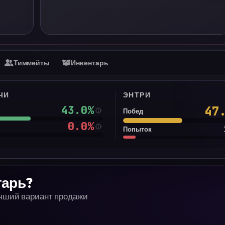
Тиммейты
Инвентарь
ЧИ
ЭНТРИ
43.0
%
47
Побед
0.0
%
Попыток
тарь?
учший вариант продажи