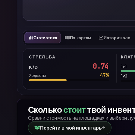
Статистика
По картам
История эло
СТРЕЛЬБА
КЛАТ
0.74
1v1
K/D
47
%
Хедшоты
1v2
Сколько
стоит
твой инвен
Сравни стоимость на площадках и выбери л
Перейти в мой инвентарь