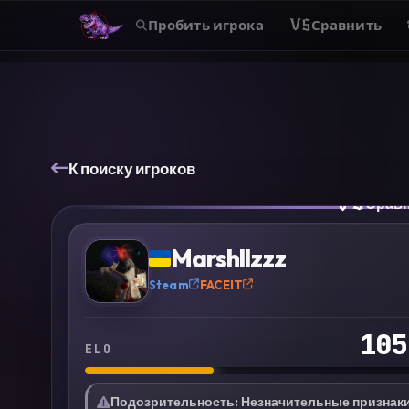
Пробить игрока
VS
Сравнить
К поиску игроков
VS
Срав
?
Marshllzzz
Steam
FACEIT
105
ELO
Подозрительность
:
Незначительные признак