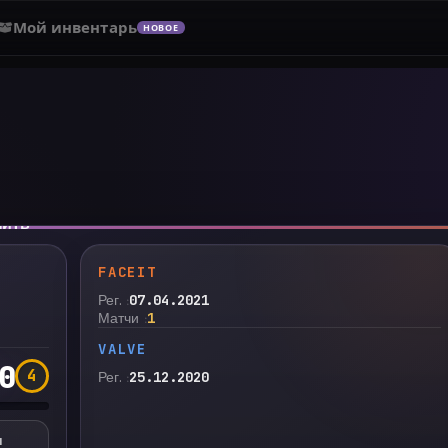
Мой инвентарь
НОВОЕ
нить
FACEIT
Рег.
07.04.2021
Матчи
1
VALVE
0
4
Рег.
25.12.2020
и