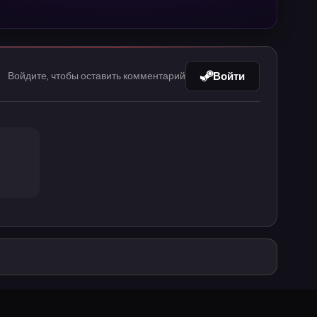
Войти
Войдите, чтобы оставить комментарий
Monster Duel, лобби матчей CS2. Поиск по Steam и FACE