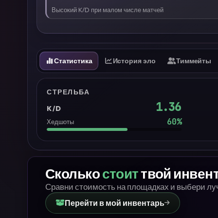
Высокий K/D при малом числе матчей
Статистика
История эло
Тиммейты
СТРЕЛЬБА
1.36
K/D
60
%
Хедшоты
Сколько
стоит
твой инвен
Сравни стоимость на площадках и выбери л
Перейти в мой инвентарь