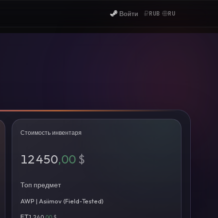
Войти
RUB
RU
Стоимость инвентаря
12 450
,00
$
Топ предмет
AWP | Asiimov (Field-Tested)
FT
1 240
,00
$