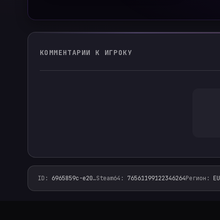
КОММЕНТАРИИ К ИГРОКУ
ID
:
6965859c-e20
…
Steam64
:
76561199122346264
Регион
:
EU
leet.monster — фейсит финдер, faceit analyzer, стат