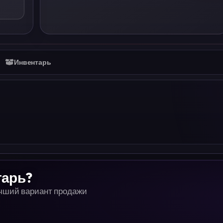
Инвентарь
тарь?
учший вариант продажи