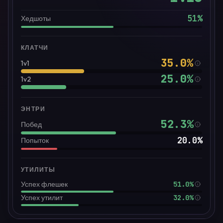
51
%
Хедшоты
КЛАТЧИ
35.0
%
1v1
25.0
%
1v2
ЭНТРИ
52.3
%
Побед
20.0
%
Попыток
УТИЛИТЫ
51.0%
Успех флешек
32.0%
Успех утилит