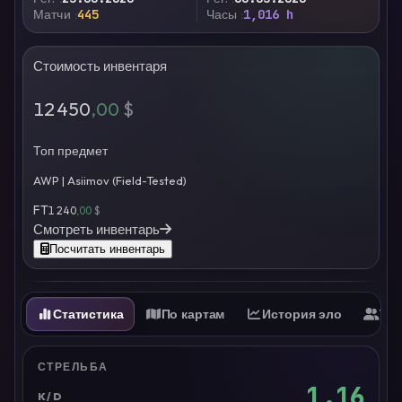
Матчи
445
Часы
1,016 h
Стоимость инвентаря
12 450
,00
$
Топ предмет
AWP | Asiimov (Field-Tested)
FT
1 240
,00
$
Смотреть инвентарь
Посчитать инвентарь
Статистика
По картам
История эло
Ти
СТРЕЛЬБА
1.16
K/D