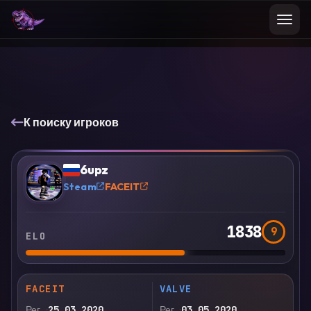
К поиску игроков
VS
Сравнить
6upz
?
Steam
FACEIT
1838
9
ELO
FACEIT
VALVE
Рег.
25.03.2020
Рег.
03.05.2020