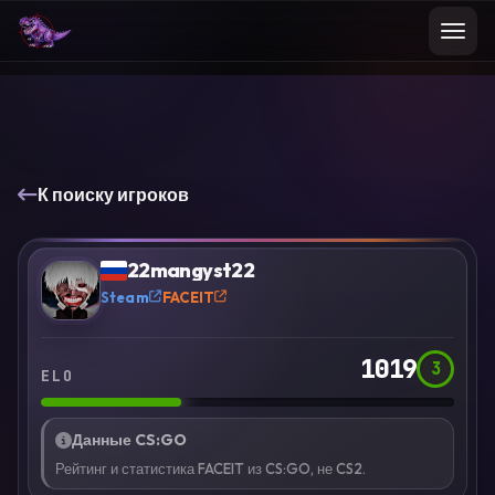
К поиску игроков
VS
Сравнить
22mangyst22
?
Steam
FACEIT
1019
3
ELO
Данные CS:GO
Рейтинг и статистика FACEIT из CS:GO, не CS2.