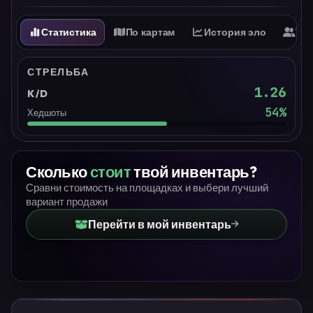
Статистика
По картам
История эло
Ти
СТРЕЛЬБА
1.26
K/D
54
%
Хедшоты
Сколько
стоит
твой инвентарь?
Сравни стоимость на площадках и выбери лучший
вариант продажи
Перейти в мой инвентарь