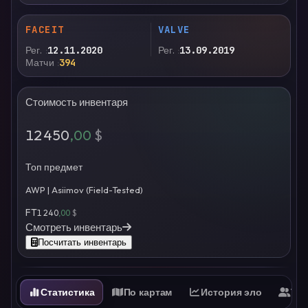
FACEIT
VALVE
Рег.
12.11.2020
Рег.
13.09.2019
Матчи
394
Стоимость инвентаря
12 450
,00
$
Топ предмет
AWP | Asiimov (Field-Tested)
FT
1 240
,00
$
Смотреть инвентарь
Посчитать инвентарь
Статистика
По картам
История эло
Ти