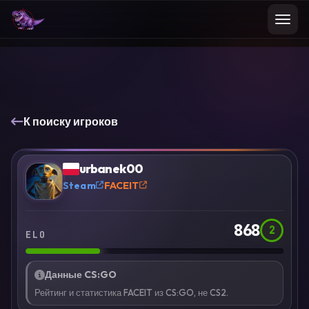
К поиску игроков
VS
Сравнить
urbanek00
?
Steam
FACEIT
868
2
ELO
Данные CS:GO
Рейтинг и статистика FACEIT из CS:GO, не CS2.