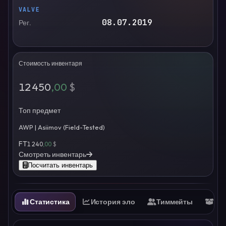
VALVE
08.07.2019
Рег.
Стоимость инвентаря
12 450
,00
$
Топ предмет
AWP | Asiimov (Field-Tested)
FT
1 240
,00
$
Смотреть инвентарь
Посчитать инвентарь
Статистика
История эло
Тиммейты
Ин