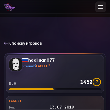
К поиску игроков
VS
Сравнить
hooligan077
?
Steam
FACEIT
1452
7
ELO
FACEIT
13.07.2019
Рег.