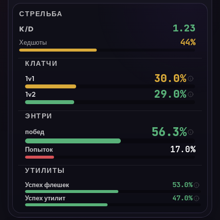
СТРЕЛЬБА
1.23
K/D
44
%
Хедшоты
КЛАТЧИ
30.0
%
1v1
29.0
%
1v2
ЭНТРИ
56.3
%
побед
17.0
%
Попыток
УТИЛИТЫ
53.0%
Успех флешек
47.0%
Успех утилит