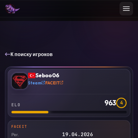
К поиску игроков
VS
Сравнить
Seboo06
?
Steam
FACEIT
963
4
ELO
FACEIT
19.04.2026
Рег.