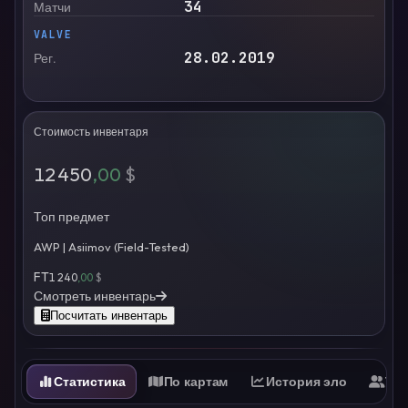
34
Матчи
VALVE
28.02.2019
Рег.
Стоимость инвентаря
12 450
,00
$
Топ предмет
AWP | Asiimov (Field-Tested)
FT
1 240
,00
$
Смотреть инвентарь
Посчитать инвентарь
Статистика
По картам
История эло
Ти