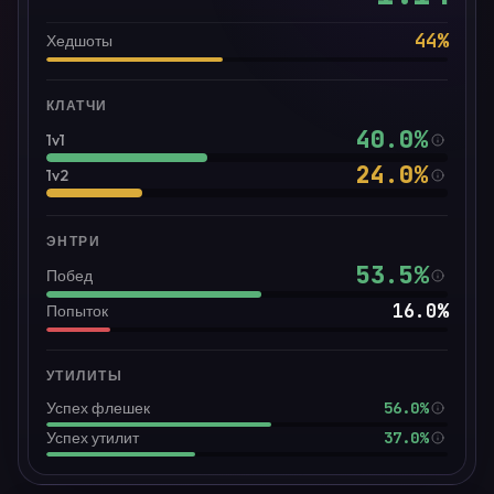
44
%
Хедшоты
КЛАТЧИ
40.0
%
1v1
24.0
%
1v2
ЭНТРИ
53.5
%
Побед
16.0
%
Попыток
УТИЛИТЫ
56.0%
Успех флешек
37.0%
Успех утилит