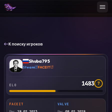
К поиску игроков
VS
Сравнить
Shuba795
?
Steam
FACEIT
1483
7
ELO
FACEIT
VALVE
Рег.
19.02.2023
Рег.
08.02.2019