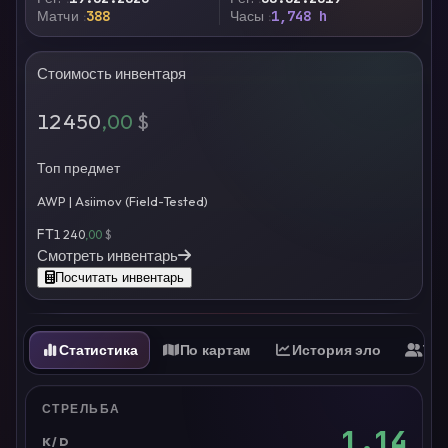
Матчи
388
Часы
1,748 h
Стоимость инвентаря
12 450
,00
$
Топ предмет
AWP | Asiimov (Field-Tested)
FT
1 240
,00
$
Смотреть инвентарь
Посчитать инвентарь
Статистика
По картам
История эло
Ти
СТРЕЛЬБА
1.14
K/D