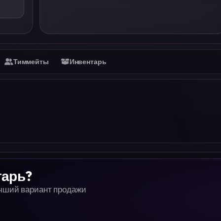
Тиммейты
Инвентарь
тарь?
учший вариант продажи