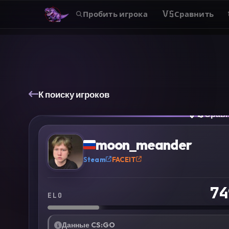
Пробить игрока
VS
Сравнить
К поиску игроков
VS
Срав
?
moon_meander
Steam
FACEIT
74
ELO
Данные CS:GO