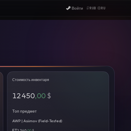
Войти
RUB
RU
Стоимость инвентаря
12 450
,00
$
Топ предмет
AWP | Asiimov (Field-Tested)
FT
1 240
,00
$