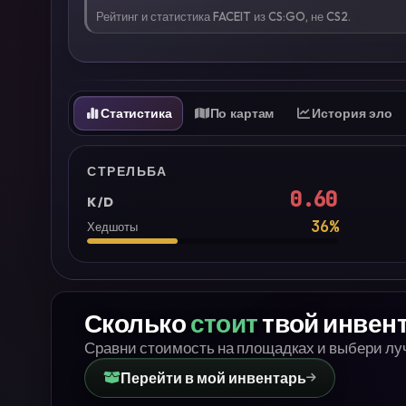
Рейтинг и статистика FACEIT из CS:GO, не CS2.
Статистика
По картам
История эло
СТРЕЛЬБА
0.60
K/D
36
%
Хедшоты
Сколько
стоит
твой инвен
Сравни стоимость на площадках и выбери л
Перейти в мой инвентарь