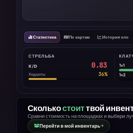
Статистика
По картам
История эло
СТРЕЛЬБА
КЛАТ
0.83
1v1
K/D
36
%
Хедшоты
1v2
Сколько
стоит
твой инвен
Сравни стоимость на площадках и выбери л
Перейти в мой инвентарь