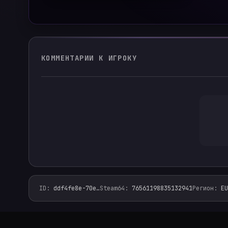
КОММЕНТАРИИ К ИГРОКУ
ID
:
ddf4fe8e-70e
…
Steam64
:
76561198835132941
Регион
:
EU