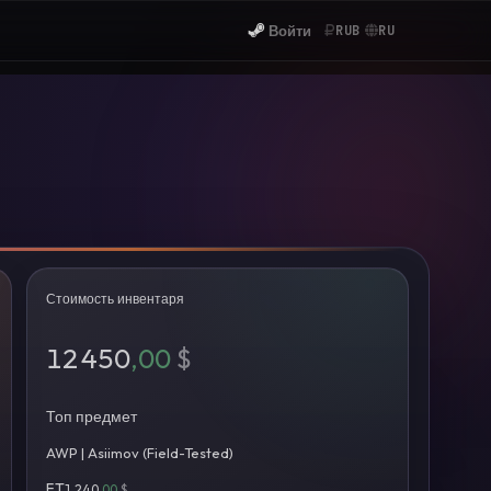
Войти
RUB
RU
Стоимость инвентаря
12 450
,00
$
Топ предмет
AWP | Asiimov (Field-Tested)
FT
1 240
,00
$