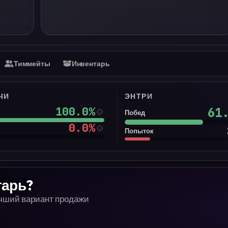
Тиммейты
Инвентарь
ЧИ
ЭНТРИ
100.0
%
61
Побед
0.0
%
Попыток
тарь?
учший вариант продажи