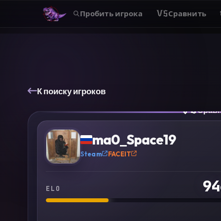
Пробить игрока
VS
Сравнить
К поиску игроков
VS
Срав
?
ma0_Space19
Steam
FACEIT
94
ELO