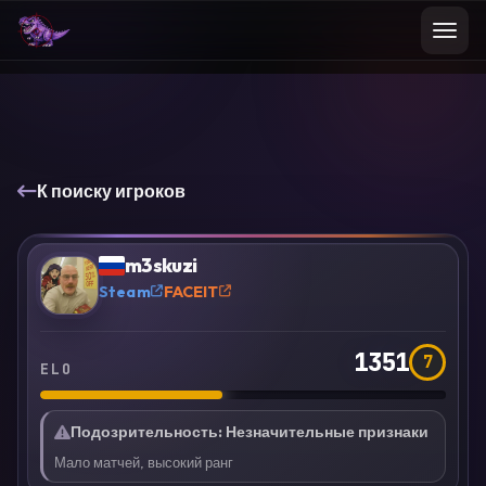
К поиску игроков
VS
Сравнить
m3skuzi
?
Steam
FACEIT
1351
7
ELO
Подозрительность
:
Незначительные признаки
Мало матчей, высокий ранг