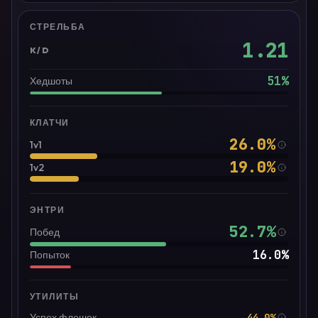
СТРЕЛЬБА
1.21
K/D
51
%
Хедшоты
КЛАТЧИ
26.0
%
1v1
19.0
%
1v2
ЭНТРИ
52.7
%
Побед
16.0
%
Попыток
УТИЛИТЫ
44.0%
Успех флешек