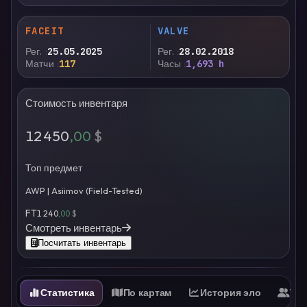
FACEIT
VALVE
Рег.
25.05.2025
Рег.
28.02.2018
Матчи
117
Часы
1,693 h
Стоимость инвентаря
12 450
,00
$
Топ предмет
AWP | Asiimov (Field-Tested)
FT
1 240
,00
$
Смотреть инвентарь
Посчитать инвентарь
Статистика
По картам
История эло
Ти