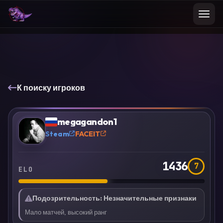
К поиску игроков
VS
Сравнить
megagandon1
?
Steam
FACEIT
1436
7
ELO
Подозрительность
:
Незначительные признаки
Мало матчей, высокий ранг