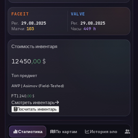
FACEIT
VALVE
Рег.
29.08.2025
Рег.
29.08.2025
Матчи
103
Часы
449 h
Стоимость инвентаря
12 450
,00
$
Топ предмет
AWP | Asiimov (Field-Tested)
FT
1 240
,00
$
Смотреть инвентарь
Посчитать инвентарь
Статистика
По картам
История эло
Ти