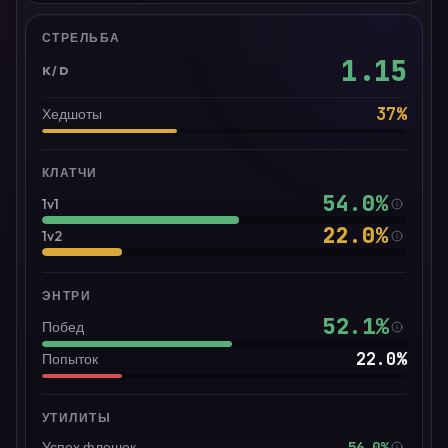
СТРЕЛЬБА
1.15
K/D
37
%
Хедшоты
КЛАТЧИ
54.0
%
1v1
22.0
%
1v2
ЭНТРИ
52.1
%
Побед
22.0
%
Попыток
УТИЛИТЫ
56.0%
Успех флешек