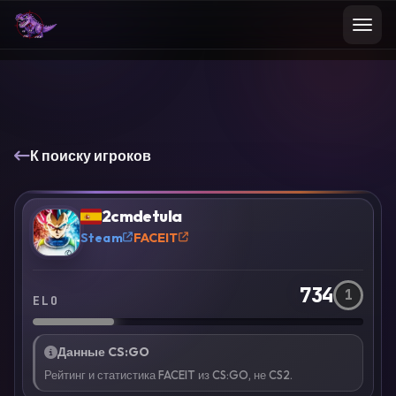
К поиску игроков
VS
Сравнить
2cmdetula
?
Steam
FACEIT
734
1
ELO
Данные CS:GO
Рейтинг и статистика FACEIT из CS:GO, не CS2.