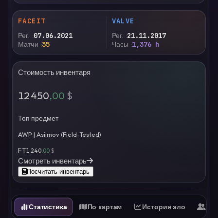
FACEIT
VALVE
Рег.
07.06.2021
Рег.
21.11.2017
Матчи
35
Часы
1,376 h
Стоимость инвентаря
12 450
,00
$
Топ предмет
AWP | Asiimov (Field-Tested)
FT
1 240
,00
$
Смотреть инвентарь
Посчитать инвентарь
Статистика
По картам
История эло
Ти