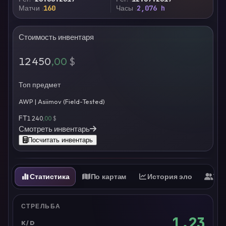
Матчи
160
Часы
2,076 h
Стоимость инвентаря
12 450
,00
$
Топ предмет
AWP | Asiimov (Field-Tested)
FT
1 240
,00
$
Смотреть инвентарь
Посчитать инвентарь
Статистика
По картам
История эло
Ти
СТРЕЛЬБА
1.23
K/D