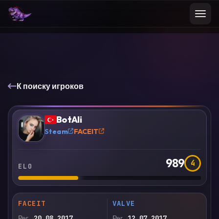
К поиску игроков
VS
Сравнить
BotAli
?
Steam
FACEIT
989
4
ELO
FACEIT
VALVE
Рег.
20.08.2017
Рег.
12.07.2017