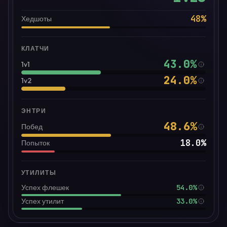
48
%
Хедшоты
КЛАТЧИ
43.0
%
1v1
24.0
%
1v2
ЭНТРИ
48.6
%
Побед
18.0
%
Попыток
УТИЛИТЫ
54.0%
Успех флешек
33.0%
Успех утилит