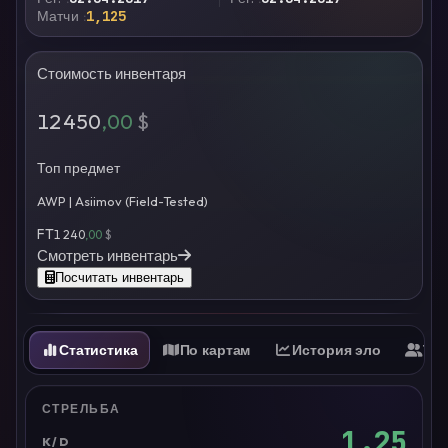
Матчи
1,125
Стоимость инвентаря
12 450
,00
$
Топ предмет
AWP | Asiimov (Field-Tested)
FT
1 240
,00
$
Смотреть инвентарь
Посчитать инвентарь
Статистика
По картам
История эло
Ти
СТРЕЛЬБА
1.25
K/D