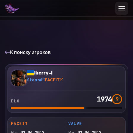
К поиску игроков
VS
Сравнить
Ikerry-I
?
Steam
FACEIT
1974
9
ELO
FACEIT
VALVE
Рег.
02.04.2017
Рег.
02.04.2017