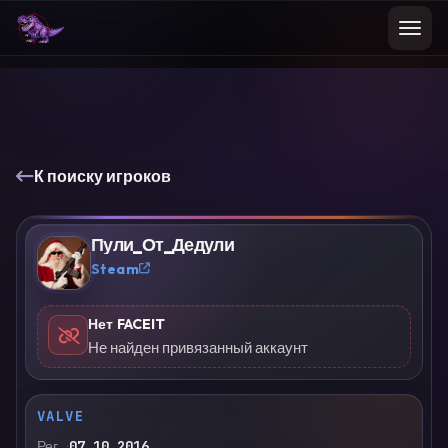
К поиску игроков
Пули_От_Дедули
?
Steam
Нет FACEIT
Не найден привязанный аккаунт
VALVE
Рег.
07.10.2016