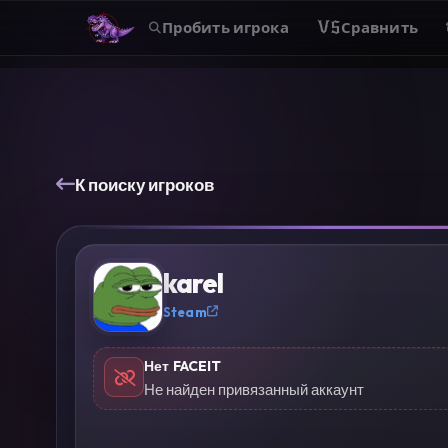
Пробить игрока
VS
Сравнить
К поиску игроков
?
karel
Steam
Нет FACEIT
Не найден привязанный аккаунт