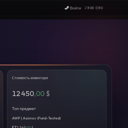
Войти
RUB
RU
Стоимость инвентаря
12 450
,00
$
Топ предмет
AWP | Asiimov (Field-Tested)
FT
1 240
,00
$