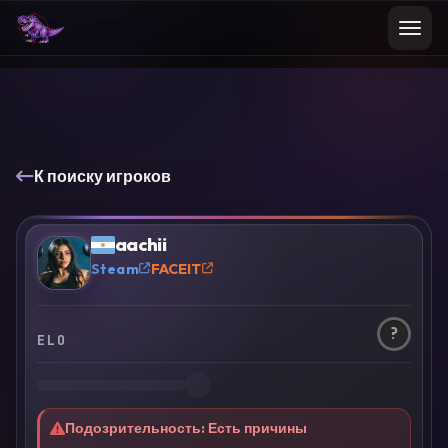
К поиску игроков
aachii
?
Steam
FACEIT
?
ELO
Подозрительность
:
Есть причины