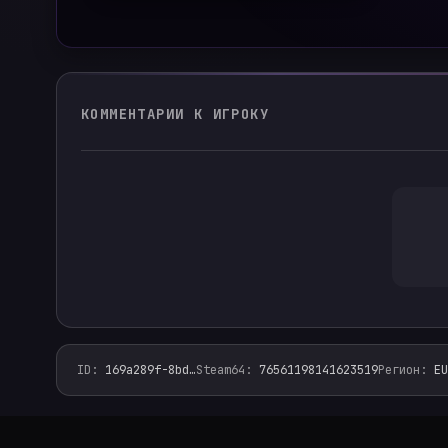
КОММЕНТАРИИ К ИГРОКУ
ID
:
169a289f-8bd
…
Steam64
:
76561198141623519
Регион
:
EU