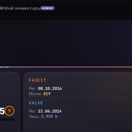
Мой инвентарь
НОВОЕ
нить
FACEIT
Рег.
08.10.2016
Матчи
819
VALVE
5
9
Рег.
22.06.2014
Часы
3,939 h