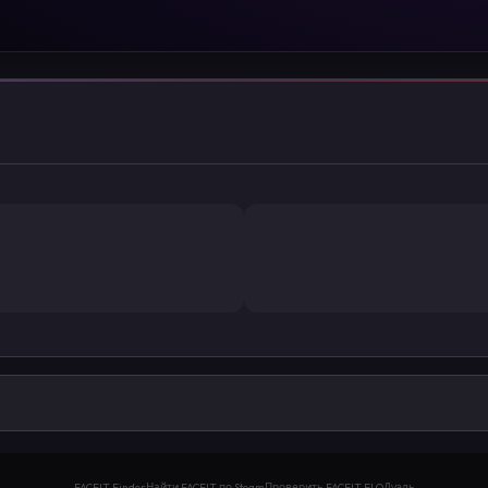
FACEIT Finder
Найти FACEIT по Steam
Проверить FACEIT ELO
Дуэль