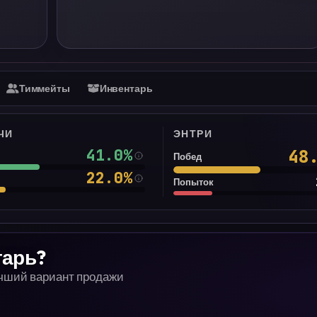
Тиммейты
Инвентарь
ЧИ
ЭНТРИ
41.0
%
48
Побед
22.0
%
Попыток
тарь?
учший вариант продажи