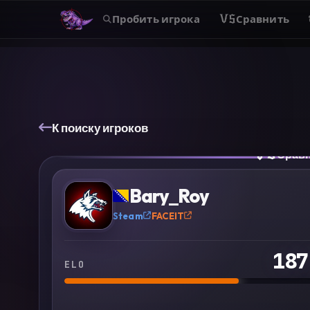
Пробить игрока
VS
Сравнить
К поиску игроков
VS
Срав
?
Bary_Roy
Steam
FACEIT
187
ELO