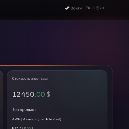
Войти
RUB
RU
Стоимость инвентаря
12 450
,00
$
Топ предмет
AWP | Asiimov (Field-Tested)
FT
1 240
,00
$