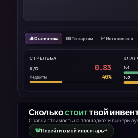
Статистика
По картам
История эло
СТРЕЛЬБА
КЛАТ
0.83
1v1
K/D
40
%
Хедшоты
1v2
Сколько
стоит
твой инвен
Сравни стоимость на площадках и выбери л
Перейти в мой инвентарь