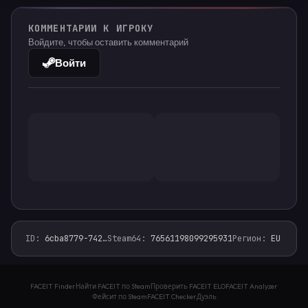
КОММЕНТАРИИ К ИГРОКУ
Войдите, чтобы оставить комментарий
Войти
ID
:
6cba8779-742
…
Steam64
:
76561198099295931
Регион
:
EU
leet.monster — фейсит финдер, faceit analyzer, стат
FACEIT Finder
Найти FACEIT по Steam
Проверить FACEIT ELO
FACEIT Analyzer
Фейсит по Steam
FACEIT Checker
Дуэль