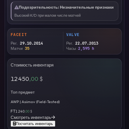
Подозрительность
:
Незначительные признаки
Высокий K/D при малом числе матчей
FACEIT
VALVE
Рег.
29.10.2014
Рег.
22.07.2013
Матчи
35
Часы
2,595 h
Стоимость инвентаря
12 450
,00
$
Топ предмет
AWP | Asiimov (Field-Tested)
FT
1 240
,00
$
Смотреть инвентарь
Посчитать инвентарь