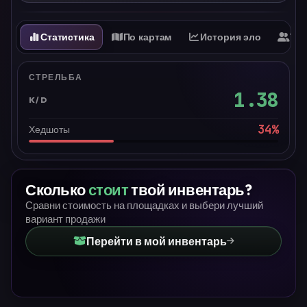
Статистика
По картам
История эло
Ти
СТРЕЛЬБА
1.38
K/D
34
%
Хедшоты
Сколько
стоит
твой инвентарь?
Сравни стоимость на площадках и выбери лучший
вариант продажи
Перейти в мой инвентарь