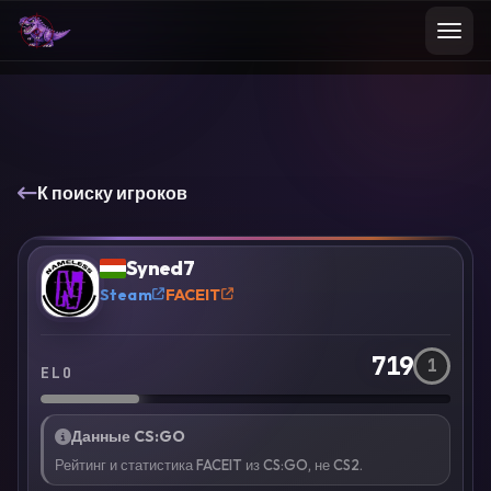
К поиску игроков
VS
Сравнить
Syned7
?
Steam
FACEIT
719
1
ELO
Данные CS:GO
Рейтинг и статистика FACEIT из CS:GO, не CS2.