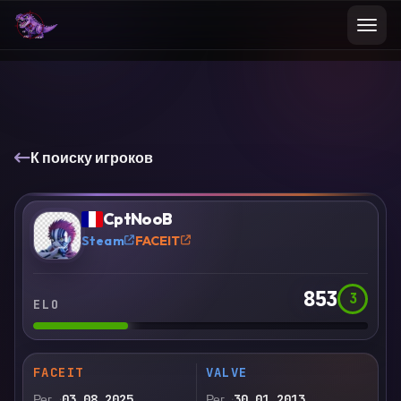
К поиску игроков
VS
Сравнить
CptNooB
?
Steam
FACEIT
853
3
ELO
FACEIT
VALVE
Рег.
03.08.2025
Рег.
30.01.2013