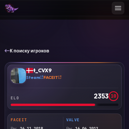
К поиску игроков
VS
Сравнить
t_CVX9
?
Steam
FACEIT
2353
10
ELO
FACEIT
VALVE
Рег.
26.11.2018
Рег.
16.06.2012