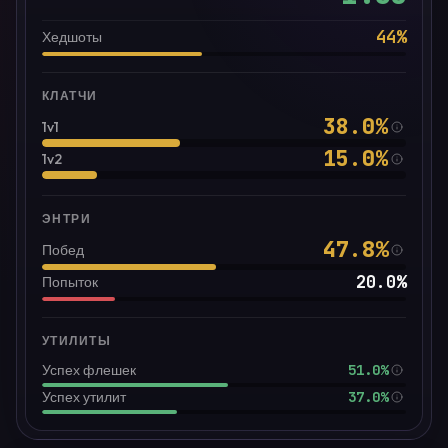
44
%
Хедшоты
КЛАТЧИ
38.0
%
1v1
15.0
%
1v2
ЭНТРИ
47.8
%
Побед
20.0
%
Попыток
УТИЛИТЫ
51.0%
Успех флешек
37.0%
Успех утилит