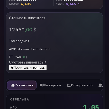
Матчи
4,405
Часы
5,646 h
Стоимость инвентаря
12 450
,00
$
Топ предмет
AWP | Asiimov (Field-Tested)
FT
1 240
,00
$
Смотреть инвентарь
Посчитать инвентарь
Статистика
По картам
История эло
Ти
СТРЕЛЬБА
1.05
K/D