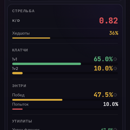
СТРЕЛЬБА
0.82
K/D
36
%
Хедшоты
КЛАТЧИ
65.0
%
1v1
10.0
%
1v2
ЭНТРИ
47.5
%
Побед
10.0
%
Попыток
УТИЛИТЫ
67.0%
Успех флешек