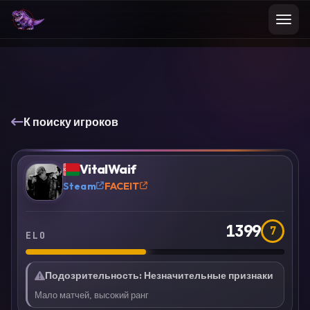
К поиску игроков
VS
Сравнить
VitalWaif
?
Steam
FACEIT
1399
7
ELO
Подозрительность
:
Незначительные признаки
Мало матчей, высокий ранг