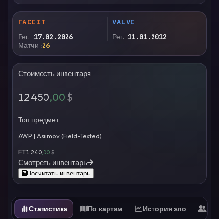
FACEIT
VALVE
Рег.
17.02.2026
Рег.
11.01.2012
Матчи
26
Стоимость инвентаря
12 450
,00
$
Топ предмет
AWP | Asiimov (Field-Tested)
FT
1 240
,00
$
Смотреть инвентарь
Посчитать инвентарь
Статистика
По картам
История эло
Ти