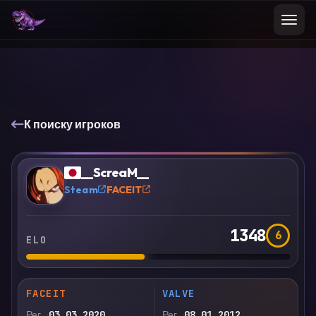
К поиску игроков
VS
Сравнить
__ScreaM__
?
Steam
FACEIT
1348
6
ELO
FACEIT
VALVE
Рег.
03.03.2020
Рег.
08.01.2012