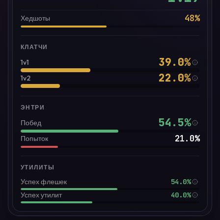
48
%
Хедшоты
КЛАТЧИ
39.0
%
1v1
22.0
%
1v2
ЭНТРИ
54.5
%
Побед
21.0
%
Попыток
УТИЛИТЫ
54.0%
Успех флешек
40.0%
Успех утилит