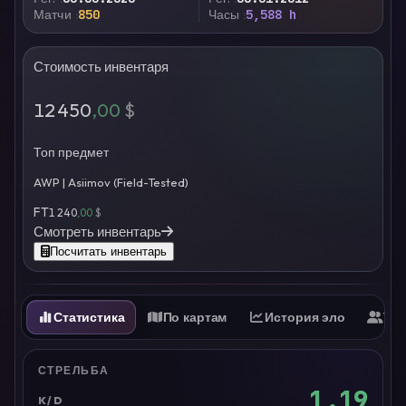
Матчи
850
Часы
5,588 h
Стоимость инвентаря
12 450
,00
$
Топ предмет
AWP | Asiimov (Field-Tested)
FT
1 240
,00
$
Смотреть инвентарь
Посчитать инвентарь
Статистика
По картам
История эло
Ти
СТРЕЛЬБА
1.19
K/D