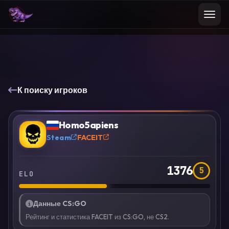
К поиску игроков
VS
Сравнить
Homo5apiens
?
Steam
FACEIT
1376
5
ELO
Данные CS:GO
Рейтинг и статистика FACEIT из CS:GO, не CS2.