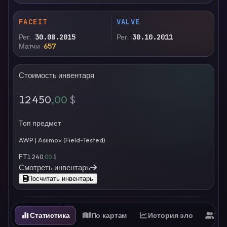
FACEIT
VALVE
Рег.
30.08.2015
Рег.
30.10.2011
Матчи
657
Стоимость инвентаря
12 450
,00
$
Топ предмет
AWP | Asiimov (Field-Tested)
FT
1 240
,00
$
Смотреть инвентарь
Посчитать инвентарь
Статистика
По картам
История эло
Ти