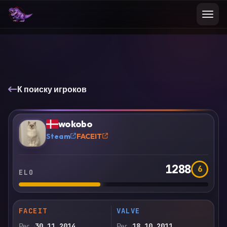
К поиску игроков
VS
Сравнить
wokobo
?
Steam
FACEIT
1288
6
ELO
FACEIT
VALVE
Рег.
30.11.2014
Рег.
18.10.2011