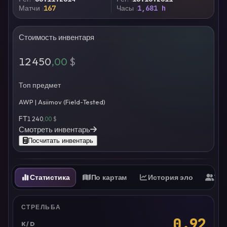
Матчи
167
Часы
1,681 h
Стоимость инвентаря
12 450
,00
$
Топ предмет
AWP | Asiimov (Field-Tested)
FT
1 240
,00
$
Смотреть инвентарь
Посчитать инвентарь
Статистика
По картам
История эло
Ти
СТРЕЛЬБА
0.92
K/D