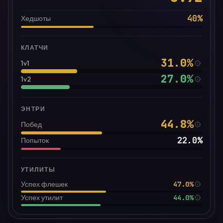
40
%
Хедшоты
КЛАТЧИ
31.0
%
1v1
27.0
%
1v2
ЭНТРИ
44.8
%
Побед
22.0
%
Попыток
УТИЛИТЫ
47.0%
Успех флешек
44.0%
Успех утилит