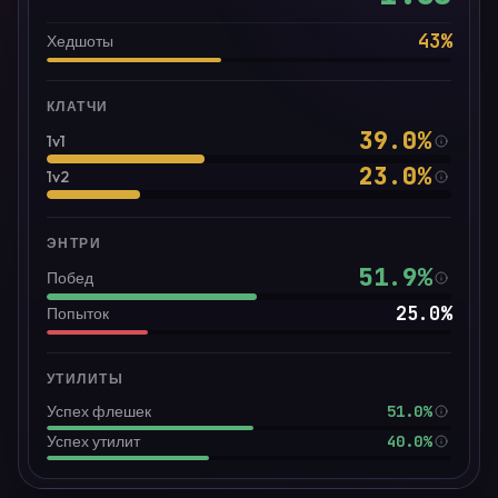
43
%
Хедшоты
КЛАТЧИ
39.0
%
1v1
23.0
%
1v2
ЭНТРИ
51.9
%
Побед
25.0
%
Попыток
УТИЛИТЫ
51.0%
Успех флешек
40.0%
Успех утилит