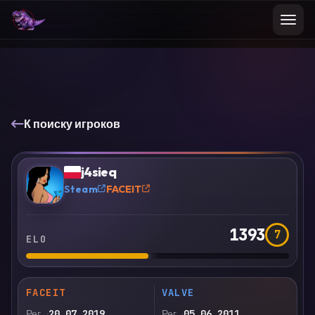
К поиску игроков
VS
Сравнить
j4sieq
?
Steam
FACEIT
1393
7
ELO
FACEIT
VALVE
Рег.
20.07.2019
Рег.
05.06.2011