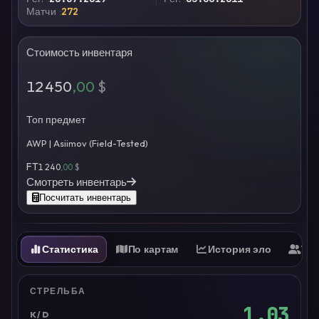
Матчи
272
Стоимость инвентаря
12 450
,00
$
Топ предмет
AWP | Asiimov (Field-Tested)
FT
1 240
,00
$
Смотреть инвентарь
Посчитать инвентарь
Статистика
По картам
История эло
Ти
СТРЕЛЬБА
1.03
K/D