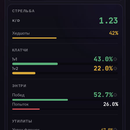
СТРЕЛЬБА
1.23
K/D
42
%
Хедшоты
КЛАТЧИ
43.0
%
1v1
22.0
%
1v2
ЭНТРИ
52.7
%
Побед
26.0
%
Попыток
УТИЛИТЫ
47.0%
Успех флешек