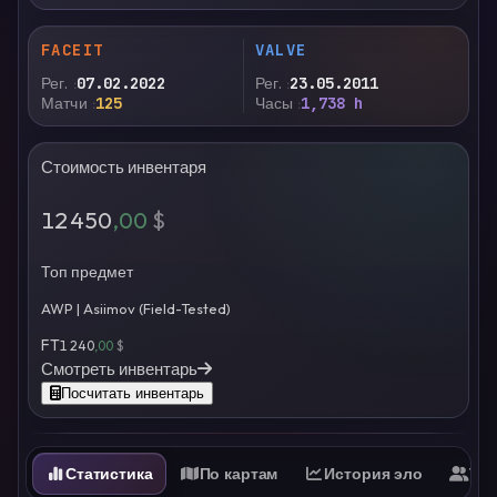
FACEIT
VALVE
Рег.
07.02.2022
Рег.
23.05.2011
Матчи
125
Часы
1,738 h
Стоимость инвентаря
12 450
,00
$
Топ предмет
AWP | Asiimov (Field-Tested)
FT
1 240
,00
$
Смотреть инвентарь
Посчитать инвентарь
Статистика
По картам
История эло
Ти