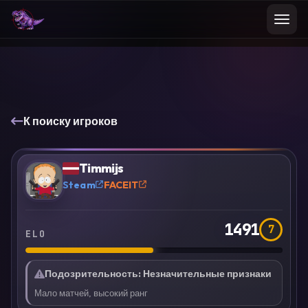
К поиску игроков
VS
Сравнить
Timmijs
?
Steam
FACEIT
1491
7
ELO
Подозрительность
:
Незначительные признаки
Мало матчей, высокий ранг