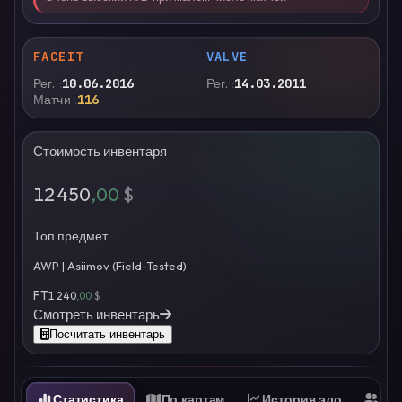
FACEIT
VALVE
Рег.
10.06.2016
Рег.
14.03.2011
Матчи
116
Стоимость инвентаря
12 450
,00
$
Топ предмет
AWP | Asiimov (Field-Tested)
FT
1 240
,00
$
Смотреть инвентарь
Посчитать инвентарь
Статистика
По картам
История эло
Ти