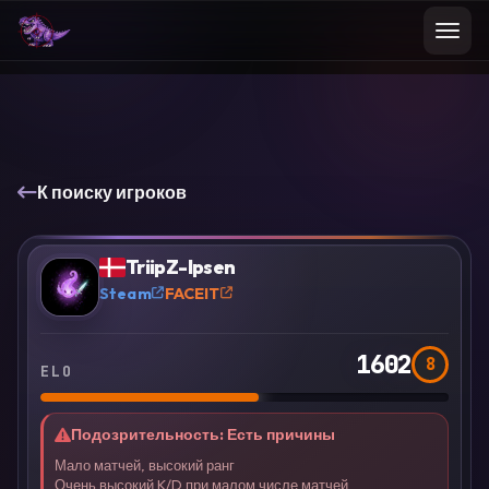
К поиску игроков
VS
Сравнить
TriipZ-Ipsen
?
Steam
FACEIT
1602
8
ELO
Подозрительность
:
Есть причины
Мало матчей, высокий ранг
Очень высокий K/D при малом числе матчей