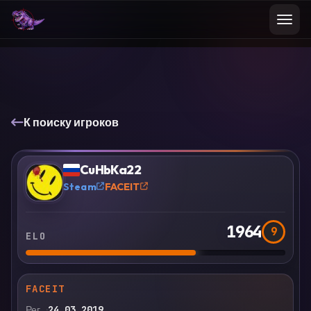
К поиску игроков
VS
Сравнить
CuHbKa22
?
Steam
FACEIT
1964
9
ELO
FACEIT
Рег.
24.03.2019