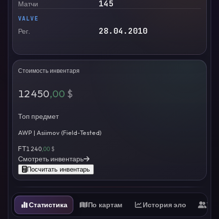
145
Матчи
VALVE
28.04.2010
Рег.
Стоимость инвентаря
12 450
,00
$
Топ предмет
AWP | Asiimov (Field-Tested)
FT
1 240
,00
$
Смотреть инвентарь
Посчитать инвентарь
Статистика
По картам
История эло
Ти