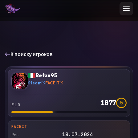
К поиску игроков
VS
Сравнить
Retzu95
?
Steam
FACEIT
1077
5
ELO
FACEIT
18.07.2024
Рег.