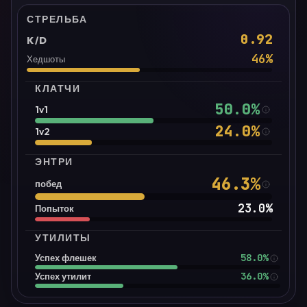
СТРЕЛЬБА
0.92
K/D
46
%
Хедшоты
КЛАТЧИ
50.0
%
1v1
24.0
%
1v2
ЭНТРИ
46.3
%
побед
23.0
%
Попыток
УТИЛИТЫ
58.0%
Успех флешек
36.0%
Успех утилит