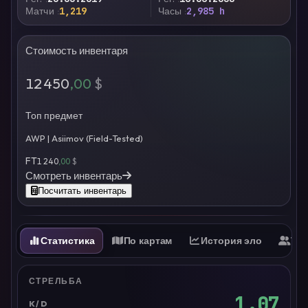
Матчи
1,219
Часы
2,985 h
Стоимость инвентаря
12 450
,00
$
Топ предмет
AWP | Asiimov (Field-Tested)
FT
1 240
,00
$
Смотреть инвентарь
Посчитать инвентарь
Статистика
По картам
История эло
Ти
СТРЕЛЬБА
1.07
K/D