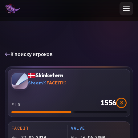
К поиску игроков
VS
Сравнить
Skinketern
?
Steam
FACEIT
1556
8
ELO
FACEIT
VALVE
Рег.
23.03.2019
Рег.
16.06.2008