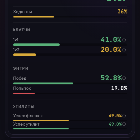
36
%
Хедшоты
КЛАТЧИ
41.0
%
1v1
20.0
%
1v2
ЭНТРИ
52.8
%
Побед
19.0
%
Попыток
УТИЛИТЫ
49.0%
Успех флешек
49.0%
Успех утилит