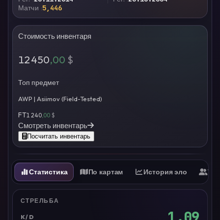
Матчи
5,446
Стоимость инвентаря
12 450
,00
$
Топ предмет
AWP | Asiimov (Field-Tested)
FT
1 240
,00
$
Смотреть инвентарь
Посчитать инвентарь
Статистика
По картам
История эло
Ти
СТРЕЛЬБА
1.09
K/D