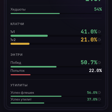
54
%
Хедшоты
КЛАТЧИ
41.0
%
1v1
21.0
%
1v2
ЭНТРИ
50.7
%
Побед
22.0
%
Попыток
УТИЛИТЫ
56.0%
Успех флешек
37.0%
Успех утилит