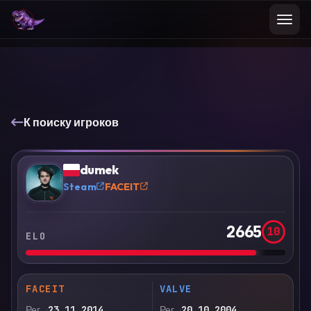
К поиску игроков
VS
Сравнить
dumek
?
Steam
FACEIT
2665
10
ELO
FACEIT
VALVE
Рег.
23.11.2014
Рег.
20.10.2004