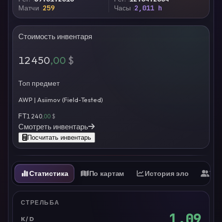
Матчи
259
Часы
2,011 h
Стоимость инвентаря
12 450
,00
$
Топ предмет
AWP | Asiimov (Field-Tested)
FT
1 240
,00
$
Смотреть инвентарь
Посчитать инвентарь
Статистика
По картам
История эло
Ти
СТРЕЛЬБА
1.09
K/D