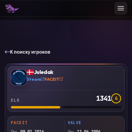
К поиску игроков
VS
Сравнить
Juledak
?
Steam
FACEIT
1341
6
ELO
FACEIT
VALVE
Рег.
09.01.2016
Рег.
12.04.2004