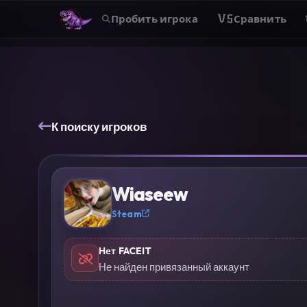
Пробить игрока
VS
Сравнить
К поиску игроков
?
Wiaseew
Steam
Нет FACEIT
Не найден привязанный аккаунт