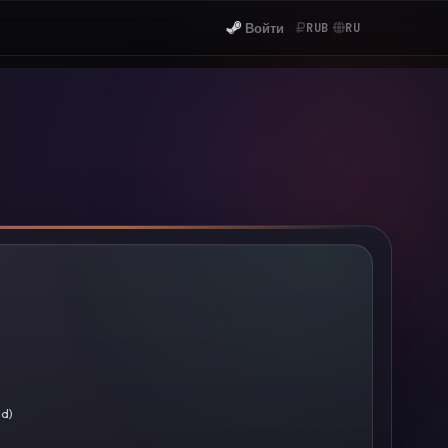
Войти
RUB
RU
ed)