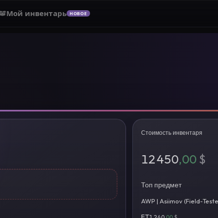
Мой инвентарь
НОВОЕ
Стоимость инвентаря
12 450
,00
$
Топ предмет
AWP | Asiimov (Field-Test
FT
1 240
,00
$